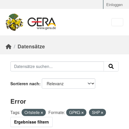
Skip to main content
Einloggen
Datensätze
Sortieren nach
Error
Tags:
Ortsteile
Formate:
GPKG
SHP
Ergebnisse filtern