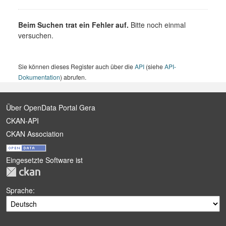
Beim Suchen trat ein Fehler auf.
Bitte noch einmal
versuchen.
Sie können dieses Register auch über die
API
(siehe
API-
Dokumentation
) abrufen.
Über OpenData Portal Gera
CKAN-API
CKAN Association
Eingesetzte Software ist
Sprache