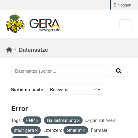
Skip to main content
Einloggen
Datensätze
Sortieren nach
Error
Tags:
FNP
Bauleitplanung
Organisationen:
stadt-gera
Lizenzen:
other-at
Formate: