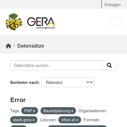
Skip to main content
Einloggen
Datensätze
Sortieren nach
Error
Tags:
FNP
Bauleitplanung
Organisationen:
stadt-gera
Lizenzen:
other-at
Formate: