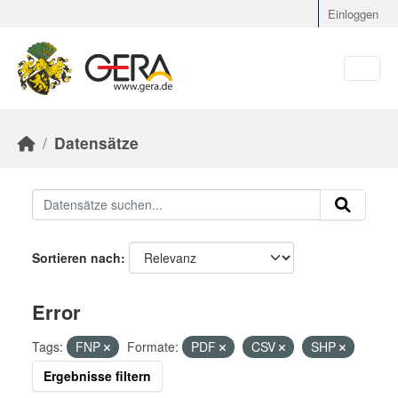
Skip to main content
Einloggen
Datensätze
Sortieren nach
Error
Tags:
FNP
Formate:
PDF
CSV
SHP
Ergebnisse filtern