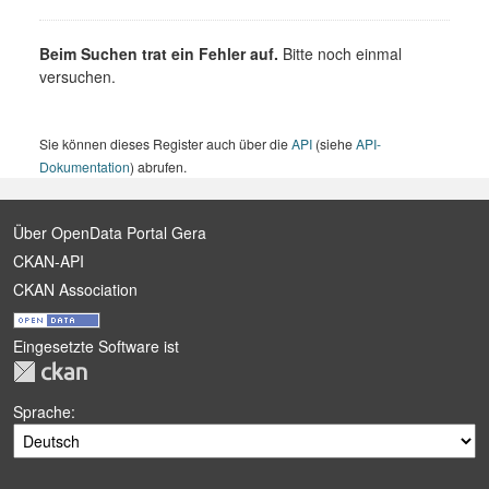
Beim Suchen trat ein Fehler auf.
Bitte noch einmal
versuchen.
Sie können dieses Register auch über die
API
(siehe
API-
Dokumentation
) abrufen.
Über OpenData Portal Gera
CKAN-API
CKAN Association
Eingesetzte Software ist
Sprache