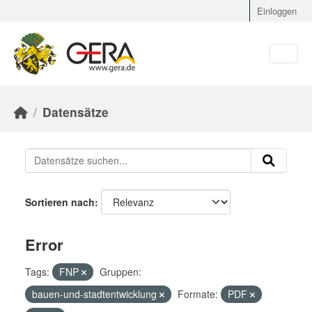
Skip to main content
Einloggen
Datensätze
Sortieren nach
Error
Tags:
FNP
Gruppen:
bauen-und-stadtentwicklung
Formate:
PDF