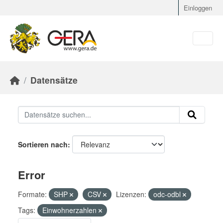
Skip to main content
Einloggen
Datensätze
Sortieren nach
Error
Formate:
SHP
CSV
Lizenzen:
odc-odbl
Tags:
Einwohnerzahlen