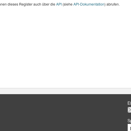
nnen dieses Register auch über die
API
(siehe
API-Dokumentation
) abrufen.
E
S