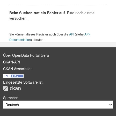
Beim Suchen trat ein Fehler auf.
Bitte noch einmal
versuchen.
Sie können dieses Register auch über die
API
(siehe
API-
Dokumentation
) abrufen.
Über OpenData Portal Gera
CKAN-API
CKAN Association
Eingesetzte Software ist
Sprache