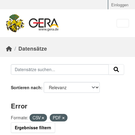
Skip to main content
Einloggen
Datensätze
Sortieren nach
Error
Formate:
CSV
PDF
Ergebnisse filtern