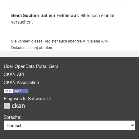
Beim Suchen trat ein Fehler auf.
Bitte noch einmal
versuchen.
Sie können dieses Register auch über die
API
(siehe
API-
Dokumentation
) abrufen.
Über OpenData Portal Gera
CKAN-API
CKAN Association
Eingesetzte Software ist
Sprache