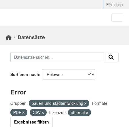
Skip to main content
Einloggen
Datensätze
Sortieren nach
Error
Gruppen:
bauen-und-stadtentwicklung
Formate:
PDF
CSV
Lizenzen:
other-at
Ergebnisse filtern